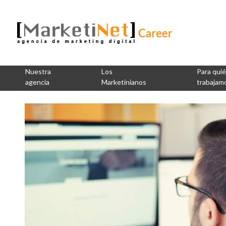
Nuestra
Los
Para qui
agencia
Marketinianos
trabajam