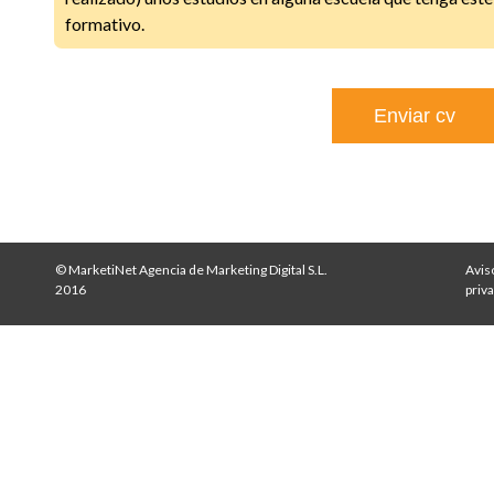
formativo.
Enviar cv
© MarketiNet Agencia de Marketing Digital S.L.
Aviso
2016
priv